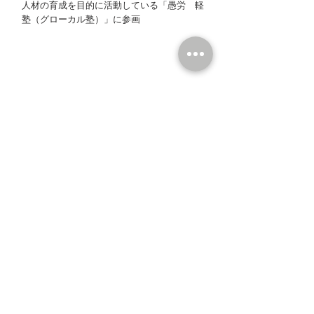
人材の育成を目的に活動している「愚労 軽
塾（グローカル塾）」に参画
法泉寺
​正眼山
〒381-1232
長野県長野市松代町西条293
TEL
026-278-3843
FAX
026-278-1175
ホーム
法泉寺の寺宝
仏教聖歌会
​ごあいさつ
​法泉寺と曹洞宗
支援活動
年間行事予定
法泉寺の四季
アクセス
法泉寺の歴史
正眼山だより
お問合せ
法泉寺本尊
涅槃図絵解き解説
​サイトマップ