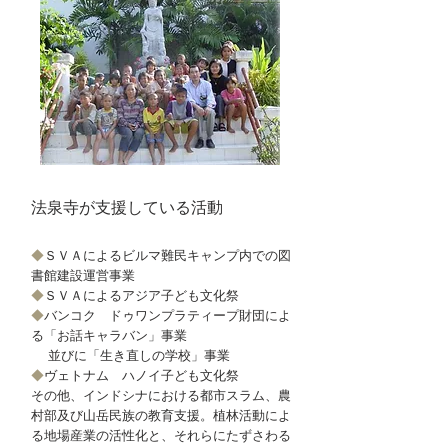
法泉寺が支援している活動
◆
ＳＶＡによるビルマ難民キャンプ内での図
書館建設運営事業
◆
ＳＶＡによるアジア子ども文化祭
◆
バンコク ドゥワンプラティープ財団によ
る「お話キャラバン」事業
並びに「生き直しの学校」事業
◆
ヴェトナム ハノイ子ども文化祭
その他、インドシナにおける都市スラム、農
村部及び山岳民族の教育支援。植林活動によ
る地場産業の活性化と、それらにたずさわる