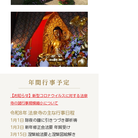
年間行事予定
【お知らせ】
新型コロナウイルスに対する法泉
寺の諸行事規模縮小について
令和8年 法泉寺の主な行事日程
1月1日
除夜の鐘に引きつづき御祈祷
1月3日
新年修正会法要 年賀受け
3月15日
涅槃絵法要と涅槃図絵解き