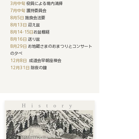
3月中旬
役員による境内清掃
7月中旬
護持委員会
8月5日
施食会法要
8月13日
迎え盆
8月
1
4・
15日
お盆棚経
8月16日
送り盆
8月29日
お地蔵さまのおまつりと
コンサート
の夕べ
12月8日
成道会早朝座禅会
12月31日
除夜の鐘
Hist
ory