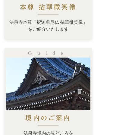
本尊 拈華微笑像
法泉寺本尊「釈迦牟尼仏 拈華微笑像」
​をご紹介いたします
Gui
de
境内の
ご案内
法泉寺境内の見どころを