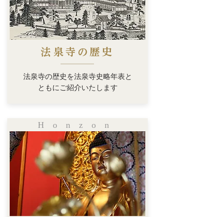
法泉寺の
歴史
法泉寺の歴史を法泉寺史略年表と
ともにご紹介いたします
Honz
on