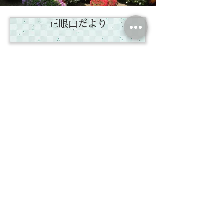
正眼山だより
法泉寺所蔵
釈迦涅槃図
絵解き解説
住職のつぶやき
仏教聖歌会